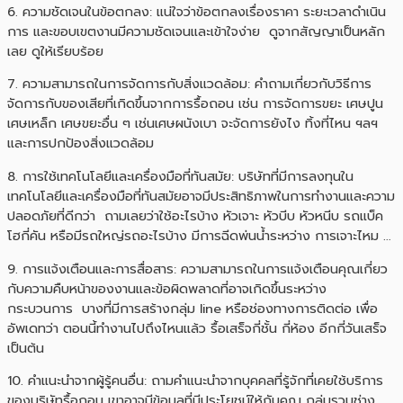
6. ความชัดเจนในข้อตกลง: แน่ใจว่าข้อตกลงเรื่องราคา ระยะเวลาดำเนิน
การ และขอบเขตงานมีความชัดเจนและเข้าใจง่าย ดูจากสัญญาเป็นหลัก
เลย ดูให้เรียบร้อย
7. ความสามารถในการจัดการกับสิ่งแวดล้อม: คำถามเกี่ยวกับวิธีการ
จัดการกับของเสียที่เกิดขึ้นจากการรื้อถอน เช่น การจัดการขยะ เศษปูน
เศษเหล็ก เศษขยะอื่น ๆ เช่นเศษผนังเบา จะจัดการยังไง ทิ้งที่ไหน ฯลฯ
และการปกป้องสิ่งแวดล้อม
8. การใช้เทคโนโลยีและเครื่องมือที่ทันสมัย: บริษัทที่มีการลงทุนใน
เทคโนโลยีและเครื่องมือที่ทันสมัยอาจมีประสิทธิภาพในการทำงานและความ
ปลอดภัยที่ดีกว่า ถามเลยว่าใช้อะไรบ้าง หัวเจาะ หัวบีบ หัวหนีบ รถแบ็ค
โฮกี่คัน หรือมีรถใหญ่รถอะไรบ้าง มีการฉีดพ่นน้ำระหว่าง การเจาะไหม …
9. การแจ้งเตือนและการสื่อสาร: ความสามารถในการแจ้งเตือนคุณเกี่ยว
กับความคืบหน้าของงานและข้อผิดพลาดที่อาจเกิดขึ้นระหว่าง
กระบวนการ บางที่มีการสร้างกลุ่ม line หรือช่องทางการติดต่อ เพื่อ
อัพเดทว่า ตอนนี้ทำงานไปถึงไหนแล้ว รื้อเสร็จกี่ชั้น กี่ห้อง อีกกี่วันเสร็จ
เป็นต้น
10. คำแนะนำจากผู้รู้คนอื่น: ถามคำแนะนำจากบุคคลที่รู้จักที่เคยใช้บริการ
ของบริษัทรื้อถอน เขาอาจมีข้อมูลที่มีประโยชน์ให้กับคุณ กลุ่มรวมช่าง ,