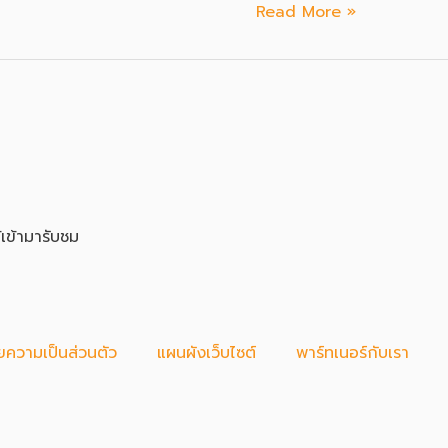
10
Read More »
ขั้น
ตอน
ควร
รู้
งาน
รื้อ
ตึก
้เข้ามารับชม
สูง
มี
ขั้น
ตอน
ความเป็นส่วนตัว
แผนผังเว็บไซต์
พาร์ทเนอร์กับเรา
ทุบ
ตึก
ยัง
ไง